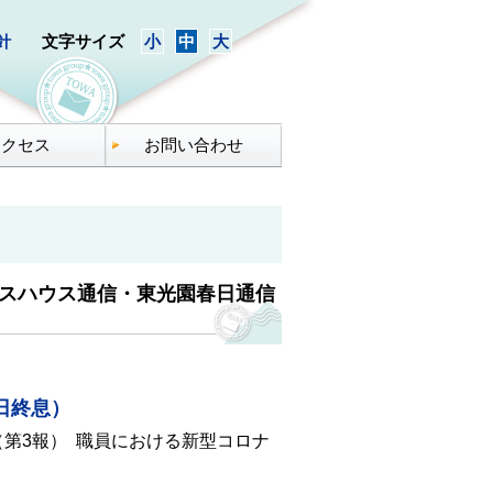
ンツへスキップ
針
文字サイズ
小
中
大
アクセス
お問い合わせ
スハウス通信・東光園春日通信
日終息）
第3報） 職員における新型コロナ