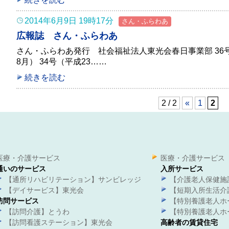
2014年6月9日 19時17分
さん・ふらわあ
広報誌 さん・ふらわあ
さん・ふらわあ発行 社会福祉法人東光会春日事業部 36号（
8月） 34号（平成23……
続きを読む
2 / 2
«
1
2
医療・介護サービス
医療・介護サービス
通いのサービス
入所サービス
【通所リハビリテーション】サンビレッジ
【介護老人保健施
【デイサービス】東光会
【短期入所生活介
訪問サービス
【特別養護老人ホ
【訪問介護】とうわ
【特別養護老人ホ
【訪問看護ステーション】東光会
高齢者の賃貸住宅