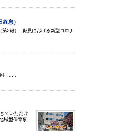
日終息）
第3報） 職員における新型コロナ
中 ……
きていただけ
。地域型保育事