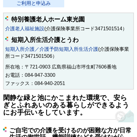
ご利用と申込み
特別養護老人ホーム東光園
介護老人福祉施設
(介護保険事業所コード3471501514）
短期入所生活介護とうわ
短期入所介護／介護予防短期入所生活介護
(介護保険事業
所コード3471501506）
所在地：
〒721-0903 広島県福山市坪生町7606番地
お電話：
084-947-3300
ファックス：
084-940-2051
閑静な緑と池にかこまれた環境で、安ら
ぎとふれあいのある暮らしができるよう
にお手伝いをしています。
ご自宅での介護を受けるのが困難な方が日常
生活の御世話、機能訓練などを受けながら、