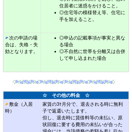
住居者に迷惑をかけること。
◎住宅等の模様替え等、住宅に
手を加えること。
次の申請の場
◎申込の記載事項が事実と異な
合は、失格・失
る場合
効となります。
◎不自然に世帯を分離又は合併
して申し込まれた場合
☆ その他の料金 ☆
敷金（入居
家賃の3ｹ月分で、退去される時に無利
時）
子で返還いたします。
但し、退去時に賃借料等の未払い、原
状回復に要する費用の未払いが合った
場合には、当該債務の差額を差し引か