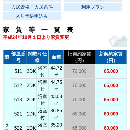
入居資格・入居条件
利用プラン
入居予約申込み
家 賃 等 一 覧 表
平成24年10月１日より家賃変更
部屋番
間取り仕
旧契約家賃
新契約家賃
階
面積
号
様
（円）
（円）
浴室
44.72
511
2DK
70,000
65,000
付
㎡
浴室
44.75
512
2DK
70,000
65,000
付
㎡
浴室
43.08
513
2DK
70,000
65,000
付
㎡
浴室
36.85
521
1DK
65,000
60,000
付
㎡
5
浴室
35.20
522
1DK
65,000
60,000